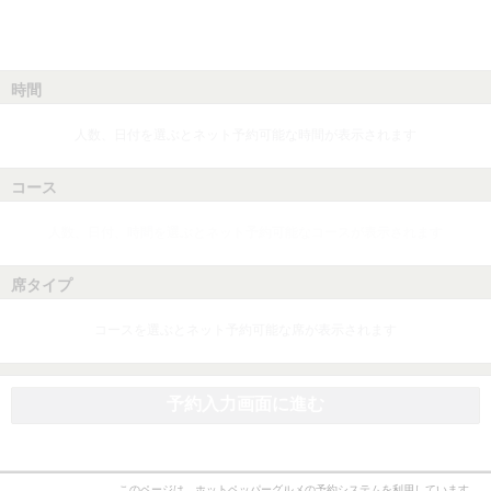
時間
人数、日付を選ぶとネット予約可能な時間が表示されます
コース
人数、日付、時間を選ぶとネット予約可能なコースが表示されます
席タイプ
コースを選ぶとネット予約可能な席が表示されます
予約入力画面に進む
このページは、ホットペッパーグルメの予約システムを利用しています。