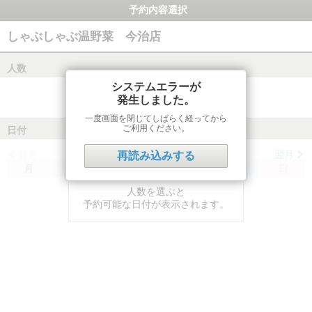
予約内容選択
しゃぶしゃぶ温野菜 今治店
人数
システムエラーが
発生しました。
一度画面を閉じてしばらく経ってから
ご利用ください。
日付
前月
翌月
再読み込みする
月
火
水
木
金
土
日
人数を選ぶと
予約可能な日付が表示されます。