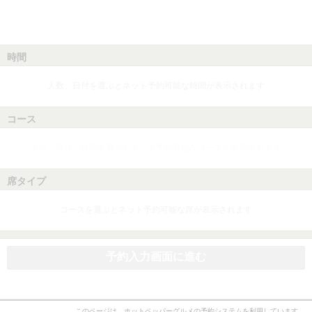
時間
人数、日付を選ぶとネット予約可能な時間が表示されます
コース
人数、日付、時間を選ぶとネット予約可能なコースが表示されます
席タイプ
コースを選ぶとネット予約可能な席が表示されます
予約入力画面に進む
このページは、ホットペッパーグルメの予約システムを利用しています。