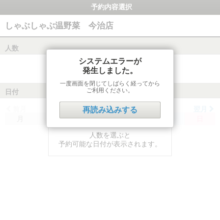
予約内容選択
しゃぶしゃぶ温野菜 今治店
人数
システムエラーが
発生しました。
一度画面を閉じてしばらく経ってから
ご利用ください。
日付
前月
翌月
再読み込みする
月
火
水
木
金
土
日
人数を選ぶと
予約可能な日付が表示されます。