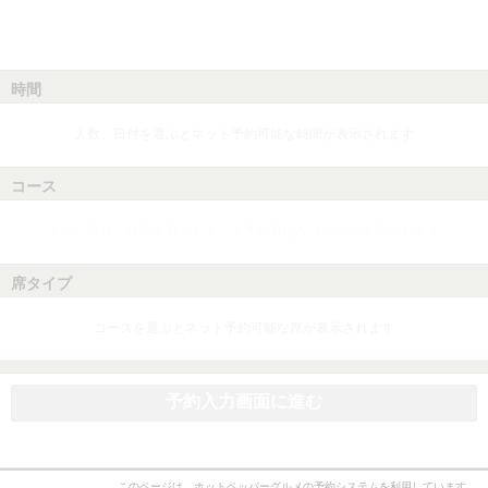
時間
人数、日付を選ぶとネット予約可能な時間が表示されます
コース
人数、日付、時間を選ぶとネット予約可能なコースが表示されます
席タイプ
コースを選ぶとネット予約可能な席が表示されます
予約入力画面に進む
このページは、ホットペッパーグルメの予約システムを利用しています。