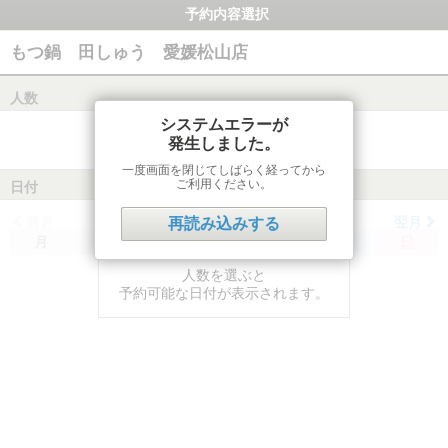
予約内容選択
もつ鍋 田しゅう 愛媛松山店
人数
システムエラーが
発生しました。
一度画面を閉じてしばらく経ってから
ご利用ください。
日付
前月
翌月
再読み込みする
月
火
水
木
金
土
日
人数を選ぶと
予約可能な日付が表示されます。