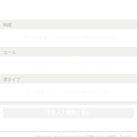
時間
人数、日付を選ぶとネット予約可能な時間が表示されます
コース
人数、日付、時間を選ぶとネット予約可能なコースが表示されます
席タイプ
コースを選ぶとネット予約可能な席が表示されます
予約入力画面に進む
このページは、ホットペッパーグルメの予約システムを利用しています。