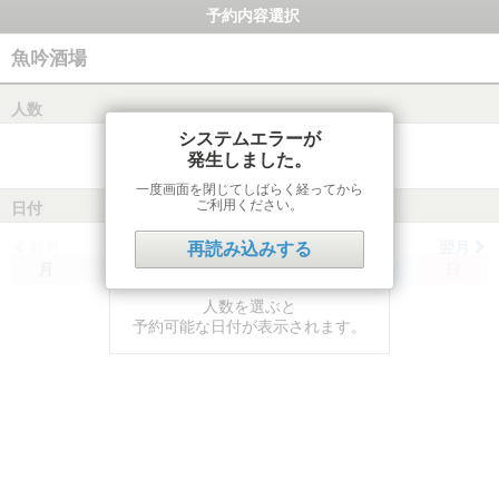
予約内容選択
魚吟酒場
人数
システムエラーが
発生しました。
一度画面を閉じてしばらく経ってから
ご利用ください。
日付
前月
翌月
再読み込みする
月
火
水
木
金
土
日
人数を選ぶと
予約可能な日付が表示されます。