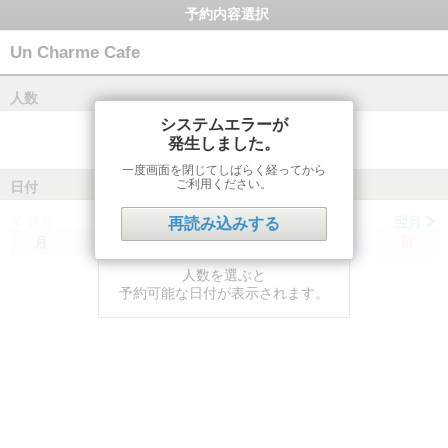
予約内容選択
Un Charme Cafe
人数
システムエラーが
発生しました。
一度画面を閉じてしばらく経ってから
ご利用ください。
日付
前月
翌月
再読み込みする
月
火
水
木
金
土
日
人数を選ぶと
予約可能な日付が表示されます。