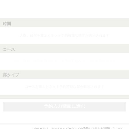
時間
人数、日付を選ぶとネット予約可能な時間が表示されます
コース
人数、日付、時間を選ぶとネット予約可能なコースが表示されます
席タイプ
コースを選ぶとネット予約可能な席が表示されます
予約入力画面に進む
このページは、ホットペッパーグルメの予約システムを利用しています。