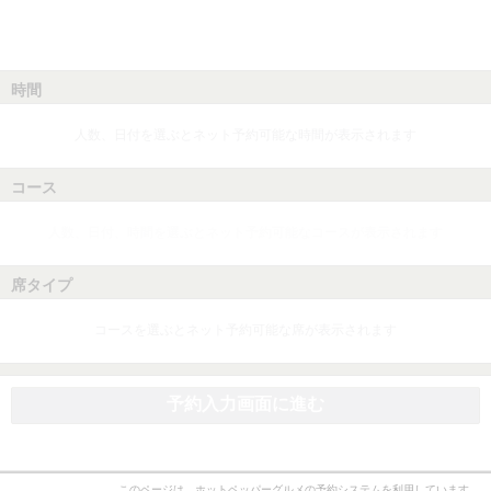
時間
人数、日付を選ぶとネット予約可能な時間が表示されます
コース
人数、日付、時間を選ぶとネット予約可能なコースが表示されます
席タイプ
コースを選ぶとネット予約可能な席が表示されます
予約入力画面に進む
このページは、ホットペッパーグルメの予約システムを利用しています。