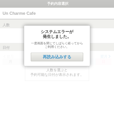
予約内容選択
Un Charme Cafe
人数
システムエラーが
発生しました。
一度画面を閉じてしばらく経ってから
ご利用ください。
日付
前月
翌月
再読み込みする
月
火
水
木
金
土
日
人数を選ぶと
予約可能な日付が表示されます。