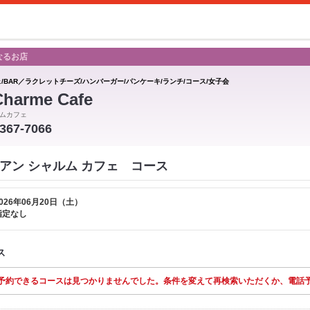
なるお店
ェ/BAR／ラクレットチーズ/ハンバーガー/パンケーキ/ランチ/コース/女子会
Charme Cafe
ムカフェ
-367-7066
afe アン シャルム カフェ コース
026年06月20日（土）
指定なし
ス
予約できるコースは見つかりませんでした。条件を変えて再検索いただくか、電話