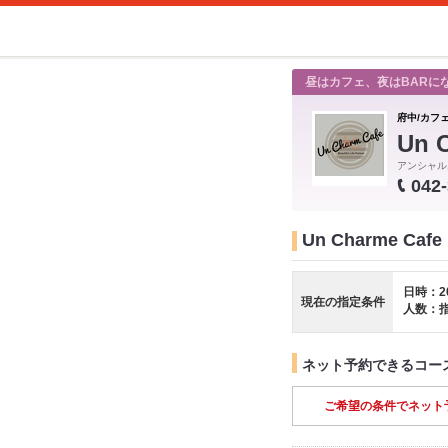
昼はカフェ、夜はBARに
府中/カフ
Un 
アンシャル
042
Un Charme C
日時：2
現在の指定条件
人数：
ネット予約できるコー
ご希望の条件でネット