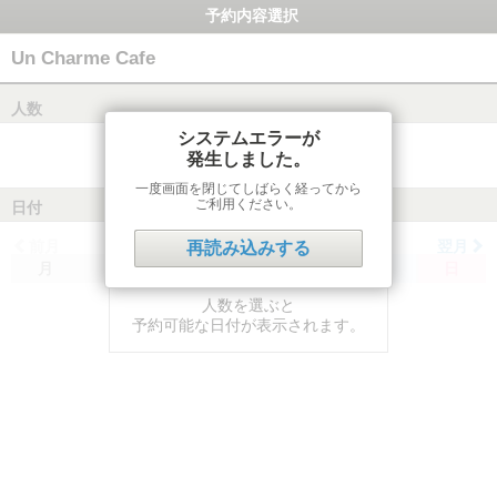
予約内容選択
Un Charme Cafe
人数
システムエラーが
発生しました。
一度画面を閉じてしばらく経ってから
ご利用ください。
日付
前月
翌月
再読み込みする
月
火
水
木
金
土
日
人数を選ぶと
予約可能な日付が表示されます。