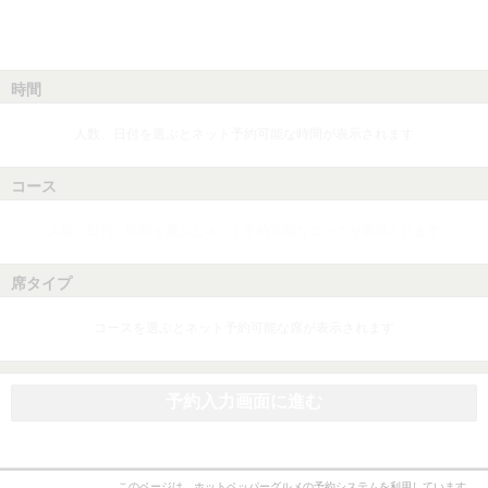
時間
人数、日付を選ぶとネット予約可能な時間が表示されます
コース
人数、日付、時間を選ぶとネット予約可能なコースが表示されます
席タイプ
コースを選ぶとネット予約可能な席が表示されます
予約入力画面に進む
このページは、ホットペッパーグルメの予約システムを利用しています。