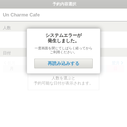
予約内容選択
Un Charme Cafe
人数
システムエラーが
発生しました。
一度画面を閉じてしばらく経ってから
ご利用ください。
日付
前月
翌月
再読み込みする
月
火
水
木
金
土
日
人数を選ぶと
予約可能な日付が表示されます。