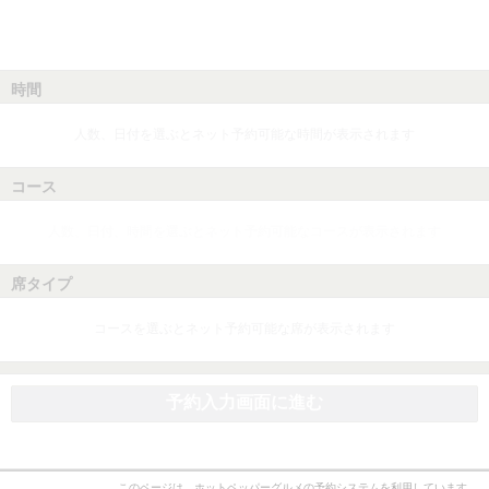
時間
人数、日付を選ぶとネット予約可能な時間が表示されます
コース
人数、日付、時間を選ぶとネット予約可能なコースが表示されます
席タイプ
コースを選ぶとネット予約可能な席が表示されます
予約入力画面に進む
このページは、ホットペッパーグルメの予約システムを利用しています。