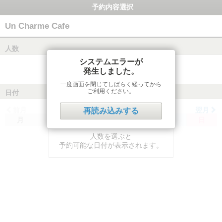
予約内容選択
Un Charme Cafe
人数
システムエラーが
発生しました。
一度画面を閉じてしばらく経ってから
ご利用ください。
日付
前月
翌月
再読み込みする
月
火
水
木
金
土
日
人数を選ぶと
予約可能な日付が表示されます。