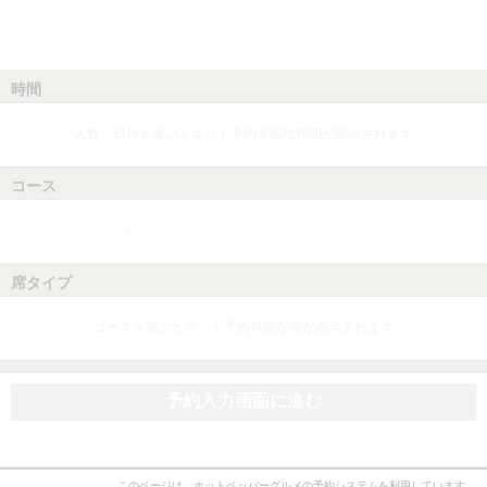
時間
人数、日付を選ぶとネット予約可能な時間が表示されます
コース
人数、日付、時間を選ぶとネット予約可能なコースが表示されます
席タイプ
コースを選ぶとネット予約可能な席が表示されます
予約入力画面に進む
このページは、ホットペッパーグルメの予約システムを利用しています。