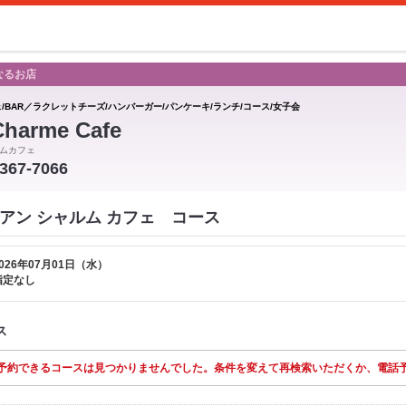
なるお店
ェ/BAR／ラクレットチーズ/ハンバーガー/パンケーキ/ランチ/コース/女子会
Charme Cafe
ムカフェ
-367-7066
afe アン シャルム カフェ コース
026年07月01日（水）
指定なし
ス
予約できるコースは見つかりませんでした。条件を変えて再検索いただくか、電話