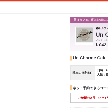
昼はカフェ、夜はBARに
府中/カフ
Un 
アンシャル
042
Un Charme C
日時：2
現在の指定条件
人数：
ネット予約できるコー
ご希望の条件でネット