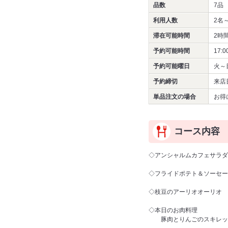
品数
7品
利用人数
2名
滞在可能時間
2時
予約可能時間
17:0
予約可能曜日
火～
予約締切
来店
単品注文の場合
お得
コース内容
◇アンシャルムカフェサラダ
◇フライドポテト＆ソーセー
◇枝豆のアーリオオーリオ
◇本日のお肉料理
豚肉とりんごのスキレット