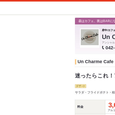
昼はカフェ、夜はBARに
府中/カフ
Un 
アンシャル
042
Un Charme 
迷ったらこれ！
サラダ・フライドポテト・枝豆
3,
料金
アルコ