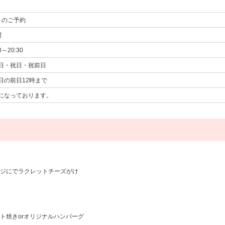
～
のご予約
間
0～20:30
日・祝日・祝前日
日の前日12時まで
になっております。
ジにでラクレットチーズがけ
焼きorオリジナルハンバーグ