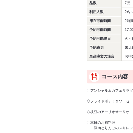
品数
7品
利用人数
2名
滞在可能時間
2時
予約可能時間
17:0
予約可能曜日
火～
予約締切
来店
単品注文の場合
お得
コース内容
◇アンシャルムカフェサラダ
◇フライドポテト＆ソーセー
◇枝豆のアーリオオーリオ
◇本日のお肉料理
豚肉とりんごのスキレット