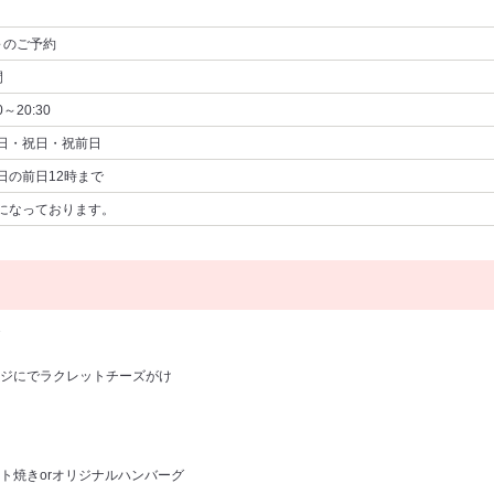
～
のご予約
間
0～20:30
日・祝日・祝前日
日の前日12時まで
になっております。
ジにでラクレットチーズがけ
焼きorオリジナルハンバーグ