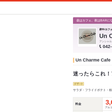
昼はカフェ、夜はBARに
府中/カフ
Un 
アンシャル
042
Un Charme 
迷ったらこれ！
サラダ・フライドポテト・枝豆
3,
料金
アルコ