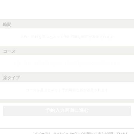
時間
人数、日付を選ぶとネット予約可能な時間が表示されます
コース
人数、日付、時間を選ぶとネット予約可能なコースが表示されます
席タイプ
コースを選ぶとネット予約可能な席が表示されます
予約入力画面に進む
このページは、ホットペッパーグルメの予約システムを利用しています。