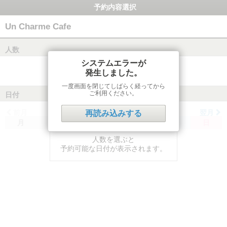
予約内容選択
Un Charme Cafe
人数
システムエラーが
発生しました。
一度画面を閉じてしばらく経ってから
ご利用ください。
日付
前月
翌月
再読み込みする
月
火
水
木
金
土
日
人数を選ぶと
予約可能な日付が表示されます。