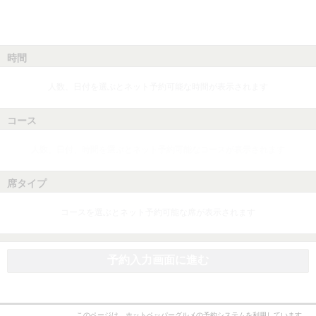
時間
人数、日付を選ぶとネット予約可能な時間が表示されます
コース
人数、日付、時間を選ぶとネット予約可能なコースが表示されます
席タイプ
コースを選ぶとネット予約可能な席が表示されます
予約入力画面に進む
このページは、ホットペッパーグルメの予約システムを利用しています。