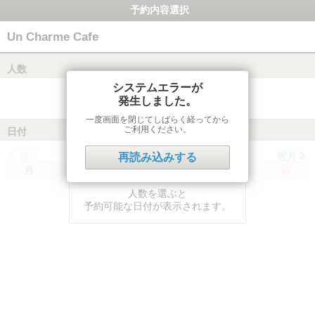
予約内容選択
Un Charme Cafe
人数
システムエラーが
発生しました。
一度画面を閉じてしばらく経ってから
ご利用ください。
日付
前月
翌月
再読み込みする
月
火
水
木
金
土
日
人数を選ぶと
予約可能な日付が表示されます。