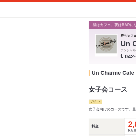
昼はカフェ、夜はBARに
府中/カフ
Un 
アンシャル
042
Un Charme 
女子会コース
女子会向けのコースです。量
2,
料金
飲み放