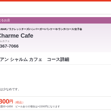
なるお店
ェ/BAR／ラクレットチーズ/ハンバーガー/パンケーキ/ランチ/コース/女子会
Charme Cafe
ムカフェ
-367-7066
Cafe アン シャルム カフェ コース詳細
は少なめです。
800
円
（税込）
題付+1650 ビールありの場合は+2200円になります