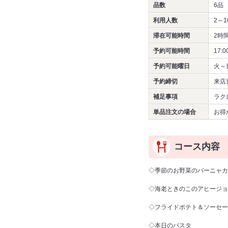
品数
6品
利用人数
2～1
滞在可能時間
2時
予約可能時間
17:0
予約可能曜日
火～
予約締切
来店
補足事項
ラク
単品注文の場合
お得
コース内容
◇季節のお野菜のバーニャカ
◇海老ときのこのアヒージョ
◇フライドポテト＆ソーセー
◇本日のパスタ