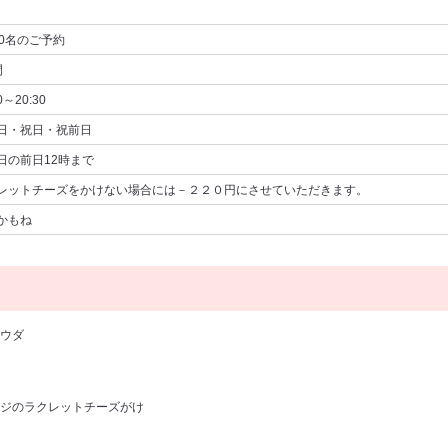
0名
のご予約
間
0～20:30
日・祝日・祝前日
日の前日12時まで
レットチーズをかけない場合には－２２０円にさせていただきます。
かもね
ウダ
ジのラクレットチーズがけ