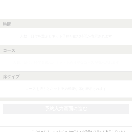
時間
人数、日付を選ぶとネット予約可能な時間が表示されます
コース
人数、日付、時間を選ぶとネット予約可能なコースが表示されます
席タイプ
コースを選ぶとネット予約可能な席が表示されます
予約入力画面に進む
このページは、ホットペッパーグルメの予約システムを利用しています。