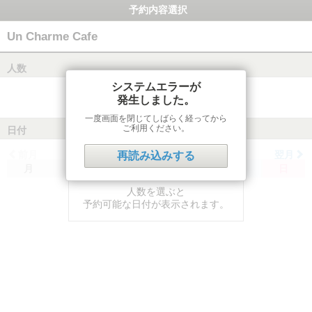
予約内容選択
Un Charme Cafe
人数
システムエラーが
発生しました。
一度画面を閉じてしばらく経ってから
ご利用ください。
日付
前月
翌月
再読み込みする
月
火
水
木
金
土
日
人数を選ぶと
予約可能な日付が表示されます。