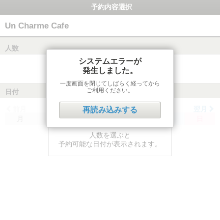
予約内容選択
Un Charme Cafe
人数
システムエラーが
発生しました。
一度画面を閉じてしばらく経ってから
ご利用ください。
日付
前月
翌月
再読み込みする
月
火
水
木
金
土
日
人数を選ぶと
予約可能な日付が表示されます。