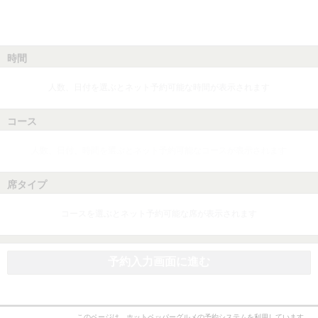
時間
人数、日付を選ぶとネット予約可能な時間が表示されます
コース
人数、日付、時間を選ぶとネット予約可能なコースが表示されます
席タイプ
コースを選ぶとネット予約可能な席が表示されます
予約入力画面に進む
このページは、ホットペッパーグルメの予約システムを利用しています。