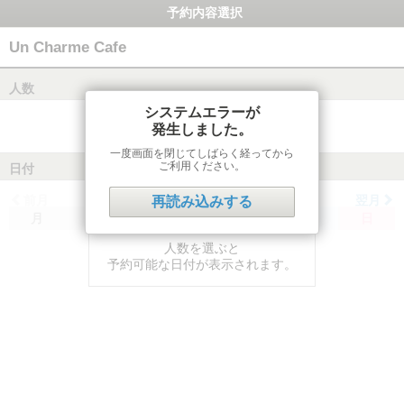
予約内容選択
Un Charme Cafe
人数
システムエラーが
発生しました。
一度画面を閉じてしばらく経ってから
ご利用ください。
日付
前月
翌月
再読み込みする
月
火
水
木
金
土
日
人数を選ぶと
予約可能な日付が表示されます。