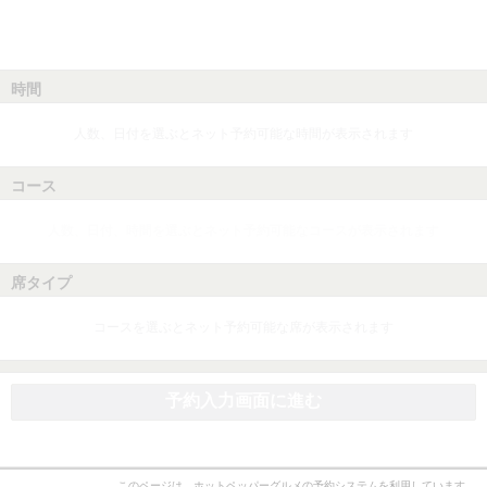
時間
人数、日付を選ぶとネット予約可能な時間が表示されます
コース
人数、日付、時間を選ぶとネット予約可能なコースが表示されます
席タイプ
コースを選ぶとネット予約可能な席が表示されます
予約入力画面に進む
このページは、ホットペッパーグルメの予約システムを利用しています。