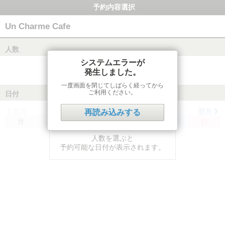
予約内容選択
Un Charme Cafe
人数
システムエラーが
発生しました。
一度画面を閉じてしばらく経ってから
ご利用ください。
日付
前月
翌月
再読み込みする
月
火
水
木
金
土
日
人数を選ぶと
予約可能な日付が表示されます。