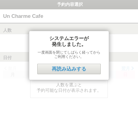
予約内容選択
Un Charme Cafe
人数
システムエラーが
発生しました。
一度画面を閉じてしばらく経ってから
ご利用ください。
日付
前月
翌月
再読み込みする
月
火
水
木
金
土
日
人数を選ぶと
予約可能な日付が表示されます。