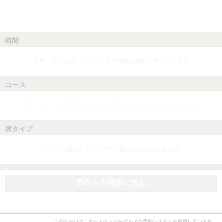
時間
人数、日付を選ぶとネット予約可能な時間が表示されます
コース
人数、日付、時間を選ぶとネット予約可能なコースが表示されます
席タイプ
コースを選ぶとネット予約可能な席が表示されます
予約入力画面に進む
このページは、ホットペッパーグルメの予約システムを利用しています。