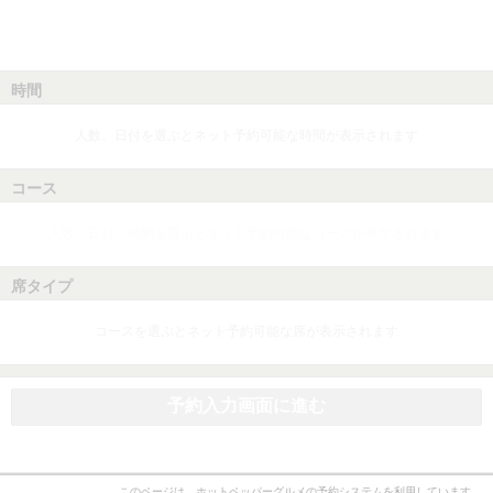
時間
人数、日付を選ぶとネット予約可能な時間が表示されます
コース
人数、日付、時間を選ぶとネット予約可能なコースが表示されます
席タイプ
コースを選ぶとネット予約可能な席が表示されます
予約入力画面に進む
このページは、ホットペッパーグルメの予約システムを利用しています。