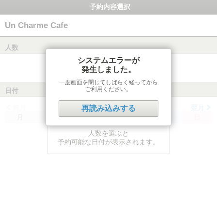
予約内容選択
Un Charme Cafe
人数
システムエラーが
発生しました。
一度画面を閉じてしばらく経ってから
ご利用ください。
日付
前月
翌月
再読み込みする
月
火
水
木
金
土
日
人数を選ぶと
予約可能な日付が表示されます。