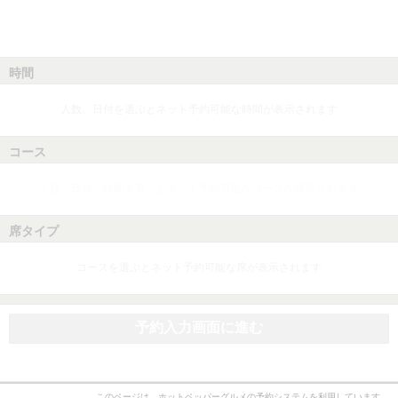
時間
人数、日付を選ぶとネット予約可能な時間が表示されます
コース
人数、日付、時間を選ぶとネット予約可能なコースが表示されます
席タイプ
コースを選ぶとネット予約可能な席が表示されます
予約入力画面に進む
このページは、ホットペッパーグルメの予約システムを利用しています。