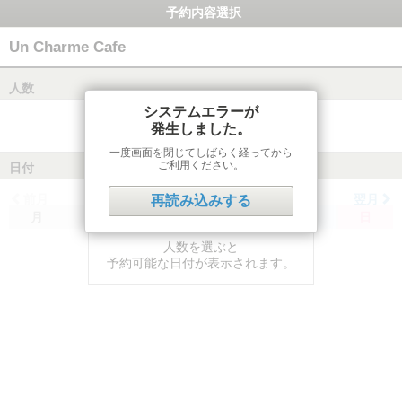
予約内容選択
Un Charme Cafe
人数
システムエラーが
発生しました。
一度画面を閉じてしばらく経ってから
ご利用ください。
日付
前月
翌月
再読み込みする
月
火
水
木
金
土
日
人数を選ぶと
予約可能な日付が表示されます。