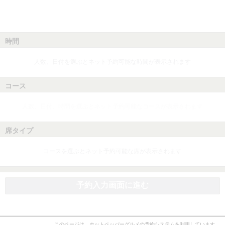
時間
人数、日付を選ぶとネット予約可能な時間が表示されます
コース
人数、日付、時間を選ぶとネット予約可能なコースが表示されます
席タイプ
コースを選ぶとネット予約可能な席が表示されます
予約入力画面に進む
このページは、ホットペッパーグルメの予約システムを利用しています。