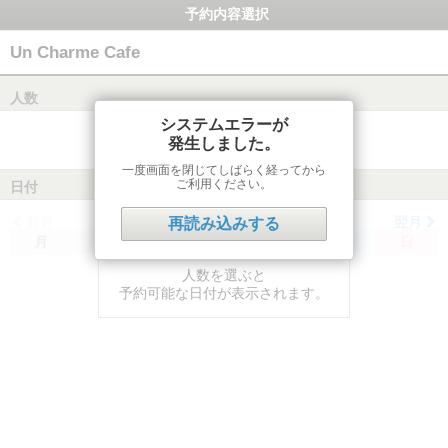
予約内容選択
Un Charme Cafe
人数
システムエラーが
発生しました。
一度画面を閉じてしばらく経ってから
ご利用ください。
日付
前月
翌月
再読み込みする
月
火
水
木
金
土
日
人数を選ぶと
予約可能な日付が表示されます。