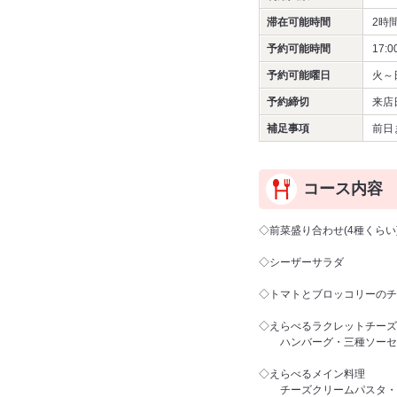
滞在可能時間
2時
予約可能時間
17:0
予約可能曜日
火～
予約締切
来店
補足事項
前日
コース内容
◇前菜盛り合わせ(4種くらい
◇シーザーサラダ
◇トマトとブロッコリーのチ
◇えらべるラクレットチーズ
ハンバーグ・三種ソーセー
◇えらべるメイン料理
チーズクリームパスタ・ク