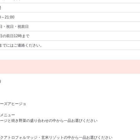
間
0～21:00
日・祝日・祝前日
日の前日12時まで
までにはご連絡ください。
)
ーズアヒージョ
メニュー
ジと焼き野菜の盛り合わせの中から一品お選びください
アトロフォルマッジ・玄米リゾットの中から一品お選びください