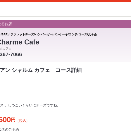
なるお店
ェ/BAR／ラクレットチーズ/ハンバーガー/パンケーキ/ランチ/コース/女子会
Charme Cafe
ムカフェ
-367-7066
Cafe アン シャルム カフェ コース詳細
ス.。しつこいくらいにチーズですね。
500
円
（税込）
0名
のご予約