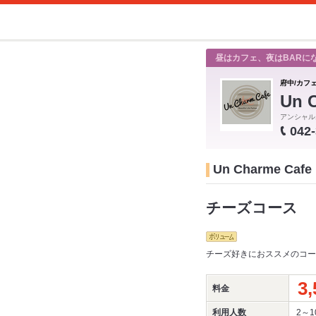
昼はカフェ、夜はBARに
府中/カフ
Un 
アンシャル
042
Un Charme 
チーズコース
チーズ好きにおススメのコー
3,
料金
利用人数
2～1