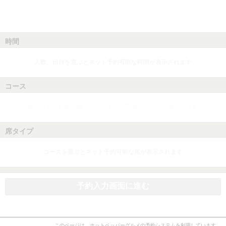
時間
人数、日付を選ぶとネット予約可能な時間が表示されます
コース
人数、日付、時間を選ぶとネット予約可能なコースが表示されます
席タイプ
コースを選ぶとネット予約可能な席が表示されます
予約入力画面に進む
このページは、ホットペッパーグルメの予約システムを利用しています。