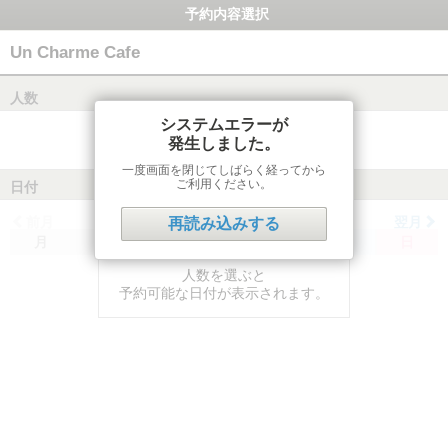
予約内容選択
Un Charme Cafe
人数
システムエラーが
発生しました。
一度画面を閉じてしばらく経ってから
ご利用ください。
日付
前月
翌月
再読み込みする
月
火
水
木
金
土
日
人数を選ぶと
予約可能な日付が表示されます。