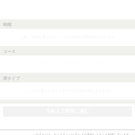
時間
人数、日付を選ぶとネット予約可能な時間が表示されます
コース
人数、日付、時間を選ぶとネット予約可能なコースが表示されます
席タイプ
コースを選ぶとネット予約可能な席が表示されます
予約入力画面に進む
このページは、ホットペッパーグルメの予約システムを利用しています。