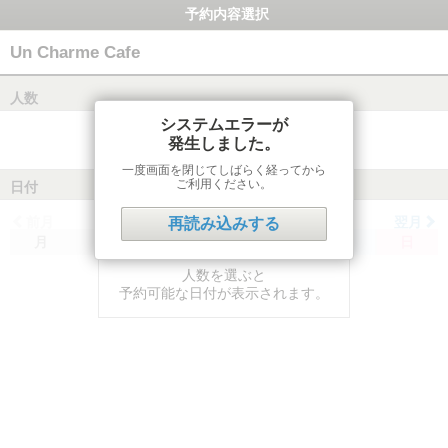
予約内容選択
Un Charme Cafe
人数
システムエラーが
発生しました。
一度画面を閉じてしばらく経ってから
ご利用ください。
日付
前月
翌月
再読み込みする
月
火
水
木
金
土
日
人数を選ぶと
予約可能な日付が表示されます。