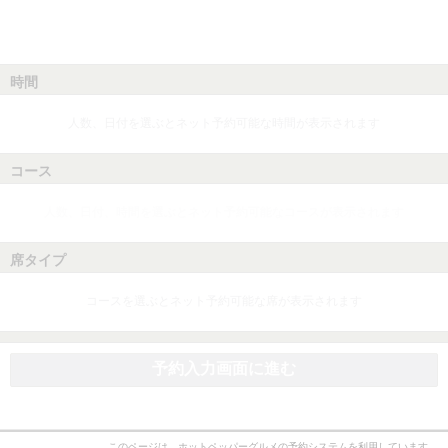
時間
人数、日付を選ぶとネット予約可能な時間が表示されます
コース
人数、日付、時間を選ぶとネット予約可能なコースが表示されます
席タイプ
コースを選ぶとネット予約可能な席が表示されます
予約入力画面に進む
このページは、ホットペッパーグルメの予約システムを利用しています。