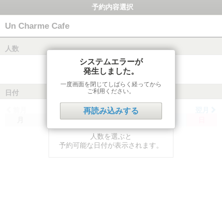
予約内容選択
Un Charme Cafe
人数
システムエラーが
発生しました。
一度画面を閉じてしばらく経ってから
ご利用ください。
日付
前月
翌月
再読み込みする
月
火
水
木
金
土
日
人数を選ぶと
予約可能な日付が表示されます。