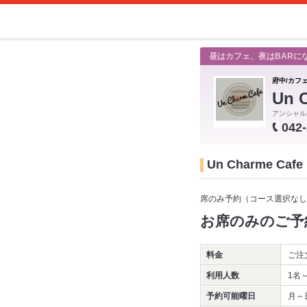
昼はカフェ、夜はBARに
府中/カフ
Un 
アンシャル
042
Un Charme 
席のみ予約（コース選択なし
お席のみのご予
料金
ご注
利用人数
1名
予約可能曜日
月～