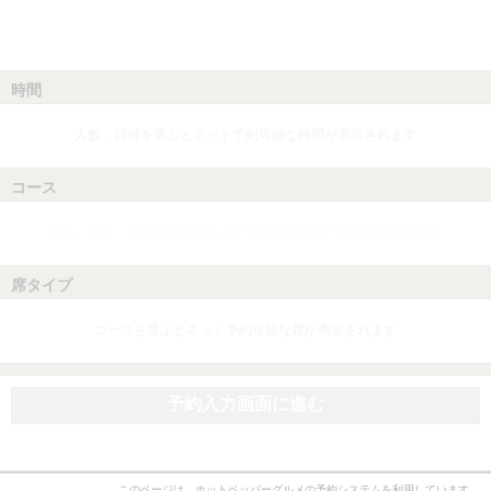
時間
人数、日付を選ぶとネット予約可能な時間が表示されます
コース
人数、日付、時間を選ぶとネット予約可能なコースが表示されます
席タイプ
コースを選ぶとネット予約可能な席が表示されます
予約入力画面に進む
このページは、ホットペッパーグルメの予約システムを利用しています。