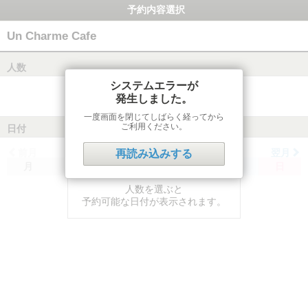
予約内容選択
Un Charme Cafe
人数
システムエラーが
発生しました。
一度画面を閉じてしばらく経ってから
ご利用ください。
日付
前月
翌月
再読み込みする
月
火
水
木
金
土
日
人数を選ぶと
予約可能な日付が表示されます。