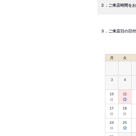
２．ご来店時間をお
３．ご来店日の日付
月
火
3
4
10
11
休
◎
17
18
休
休
24
25
休
◎