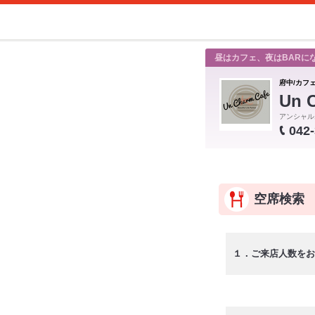
昼はカフェ、夜はBARに
府中/カフ
Un 
アンシャル
042
空席検索
１．ご来店人数をお