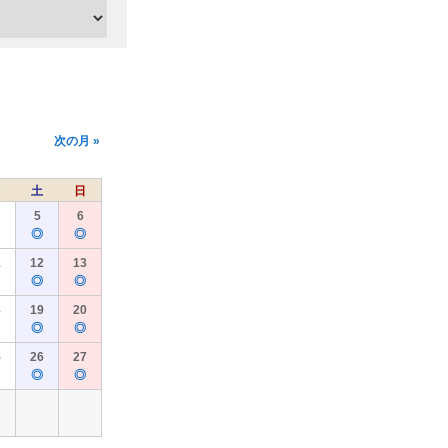
次の月 »
土
日
5
6
◎
◎
1
12
13
◎
◎
8
19
20
◎
◎
5
26
27
◎
◎