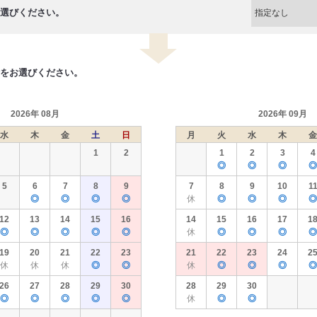
選びください。
をお選びください。
2026年 08月
2026年 09月
水
木
金
土
日
月
火
水
木
金
1
2
1
2
3
4
◎
◎
◎
◎
5
6
7
8
9
7
8
9
10
1
◎
◎
◎
◎
休
◎
◎
◎
◎
12
13
14
15
16
14
15
16
17
1
◎
◎
◎
◎
◎
休
◎
◎
◎
◎
19
20
21
22
23
21
22
23
24
2
休
休
休
◎
◎
休
◎
◎
◎
◎
26
27
28
29
30
28
29
30
◎
◎
◎
◎
◎
休
◎
◎