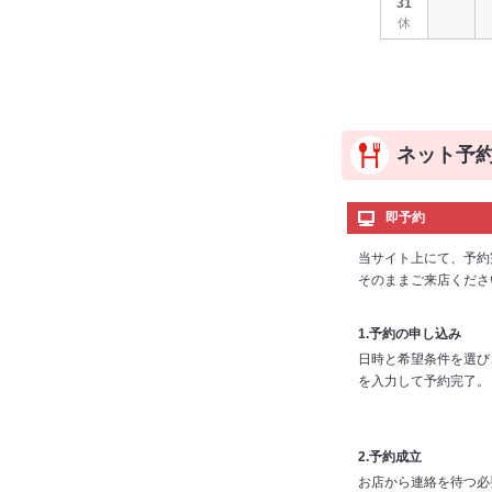
31
休
ネット予
即予約
当サイト上にて、予約
そのままご来店くださ
1.予約の申し込み
日時と希望条件を選び
を入力して予約完了。
2.予約成立
お店から連絡を待つ必