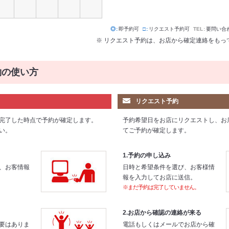
◎
即予約可
□
リクエスト予約可
TEL
要問い合
※ リクエスト予約は、お店から確定連絡をもっ
約の使い方
リクエスト予約
完了した時点で予約が確定します。
予約希望日をお店にリクエストし、お
い。
てご予約が確定します。
1.予約の申し込み
、お客情報
日時と希望条件を選び、お客様情
報を入力してお店に送信。
※まだ予約は完了していません。
2.お店から確認の連絡が来る
要はありま
電話もしくはメールでお店から確