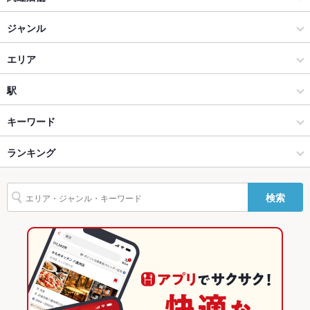
ソファー
なし ：オシャレな内装と落ち着いた空間の店内は広くゆったり
とした席で御寛ぎ頂けます！！
新橋 黒毛和牛焼肉 最大130種食べ放題 天龍 新橋西口店
ジャンル
テラス席
なし ：テラス席は御座いません。店内での食事をお楽しみ下さ
い。
【個室あり】厳選黒毛和牛 食べ放題 『牛吉』新宿店
焼肉・ホルモン
エリア
貸切
貸切可 ：20名様からの貸切承ります！最大40名様☆☆♪
焼肉
新宿東口
駅
設備
新宿 × 焼肉・ホルモン
新宿東口 × 焼肉・ホルモン
新宿駅
キーワード
Wi-Fi
あり
新宿 × 焼肉
新宿東口 × 焼肉
新宿西口駅
ランキング
エビ料理
ソーセージ
うどん
レバー
カシラ
ステーキ
牛タン
バリアフリ
なし ：お困りの際はスタッフが御手伝いさせて頂きますので、
ー
お気軽にお声掛け下さい！
ビビンバ
石焼きビビンバ
冷麺
新宿駅 × 焼肉・ホルモン
新宿東口 × 居酒屋
西武新宿駅
東京のグルメランキング
検索
駐車場
なし ：駐車場はありません、近くのコインパーキングを御利用
下さい。
新宿駅 × 焼肉
新宿東口 × 和風
東京の焼肉・ホルモンランキング
英語メニュ
あり
居酒屋
東京
新宿のグルメランキング
ー
和風
東京 × 焼肉・ホルモン
新宿の焼肉・ホルモンランキング
その他設備
NET予約は24時間受け付け可能です！！
その他
新宿 × 居酒屋
東京 × 焼肉
新宿東口のグルメランキング