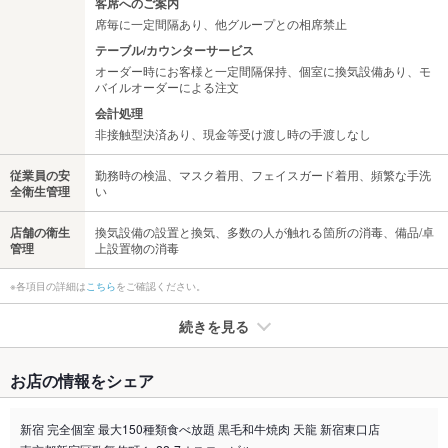
客席へのご案内
席毎に一定間隔あり、他グループとの相席禁止
テーブル/カウンターサービス
オーダー時にお客様と一定間隔保持、個室に換気設備あり、モ
バイルオーダーによる注文
会計処理
非接触型決済あり、現金等受け渡し時の手渡しなし
従業員の安
勤務時の検温、マスク着用、フェイスガード着用、頻繁な手洗
全衛生管理
い
店舗の衛生
換気設備の設置と換気、多数の人が触れる箇所の消毒、備品/卓
管理
上設置物の消毒
※各項目の詳細は
こちら
をご確認ください。
続きを見る
たばこ
お店の情報をシェア
禁煙・喫煙
全席禁煙
新宿 完全個室 最大150種類食べ放題 黒毛和牛焼肉 天龍 新宿東口店
喫煙専用室
なし