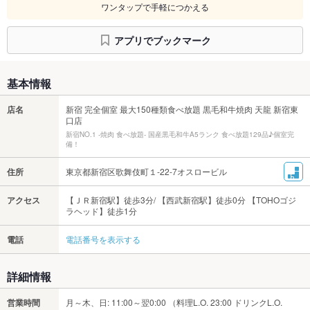
ワンタップで手軽につかえる
アプリでブックマーク
基本情報
店名
新宿 完全個室 最大150種類食べ放題 黒毛和牛焼肉 天龍 新宿東
口店
新宿NO.1 -焼肉 食べ放題- 国産黒毛和牛A5ランク 食べ放題129品♪個室完
備！
住所
東京都新宿区歌舞伎町１-22-7オスロービル
アクセス
【ＪＲ新宿駅】徒歩3分/ 【西武新宿駅】徒歩0分 【TOHOゴジ
ラヘッド】徒歩1分
電話
電話番号を表示する
詳細情報
営業時間
月～木、日: 11:00～翌0:00 （料理L.O. 23:00 ドリンクL.O.