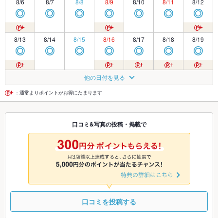
8/6
8/7
8/8
8/9
8/10
8/11
8/12
◎
◎
◎
◎
◎
◎
◎
8/13
8/14
8/15
8/16
8/17
8/18
8/19
◎
◎
◎
◎
◎
◎
◎
8/20
8/21
8/22
8/23
8/24
8/25
8/26
他の日付を見る
◎
◎
◎
◎
◎
◎
◎
：通常よりポイントがお得にたまります
8/27
8/28
8/29
8/30
8/31
9/1
9/2
口コミ&写真の投稿・掲載で
◎
◎
◎
◎
◎
◎
◎
9/3
9/4
9/5
9/6
9/7
9/8
9/9
◎
◎
◎
◎
◎
◎
◎
口コミを投稿する