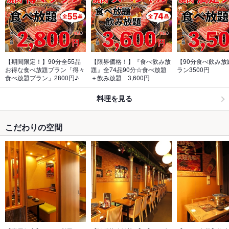
【期間限定！】90分全55品
【限界価格！】『食べ飲み放
【90分食べ飲み放
お得な食べ放題プラン「得々
題』全74品90分☆食べ放題
ラン3500円
食べ放題プラン」2800円♪
＋飲み放題　3,600円
料理を見る
こだわりの空間