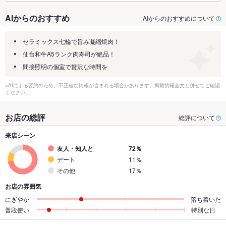
AIからのおすすめ
AIからのおすすめについて
セラミックス七輪で旨み凝縮焼肉！
仙台和牛A5ランク肉寿司が絶品！
間接照明の個室で贅沢な時間を
※AIによる要約のため、不正確な情報が含まれる場合があります。掲載情報全文と併せてご確認
ください。
お店の総評
総評について
来店シーン
友人・知人と
72％
デート
11％
その他
17％
お店の雰囲気
にぎやか
落ち着いた
普段使い
特別な日