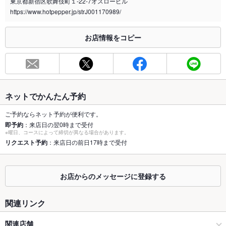
東京都新宿区歌舞伎町１-22-7オスロービル
https://www.hotpepper.jp/strJ001170989/
※2020年4月1日～受動喫煙対策に関する法律が施行されています。正しい情報はお店へお問い
合わせください。
お店情報をコピー
お席
総席数
56席(90分全55品お得な食べ放題プラン「得々食べ放題プラ
ン」2500円♪)
最大宴会収
50人(着席時で御利用出来る最大人数です。)
容人数
ネットでかんたん予約
個室
あり ：半個室あります、宴会や貸切も御利用頂けます♪電話に
ご予約ならネット予約が便利です。
てご確認ください！！
即予約
：来店日の翌0時まで受付
※曜日、コースによって締切が異なる場合があります。
座敷
リクエスト予約
：来店日の前日17時まで受付
なし ：座敷はありませんが、店内は広くゆったりとした席で御
寛ぎ頂けます！！
掘りごたつ
なし ：掘りごたつではありませんが、店内は広くゆったりとし
お店からのメッセージに登録する
た席で御寛ぎ頂けます！！
カウンター
なし ：カウンター席はありませんが、店内は広くゆったりとし
関連リンク
た席で御寛ぎ頂けます！！
関連店舗