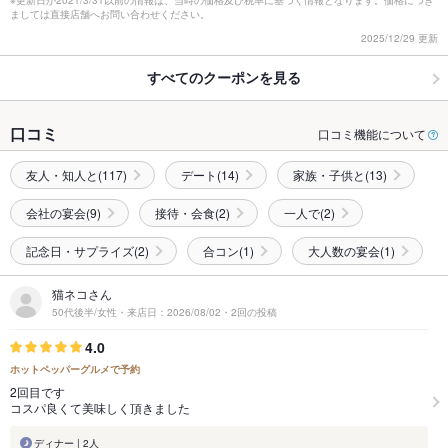
ましては直接店舗へお問い合わせください。
2025/12/29 更新
すべてのクーポンを見る
口コミ
口コミ機能について
友人・知人と(117)
デート(14)
家族・子供と(13)
会社の宴会(9)
接待・会食(2)
一人で(2)
記念日・サプライズ(2)
合コン(1)
大人数の宴会(1)
猫ネコさん
50代後半/女性・来店日：2026/08/02・2回の投稿
4.0
ホットペッパーグルメで予約
2回目です
コスパ良くて美味しく頂きました
ディナー | 2人