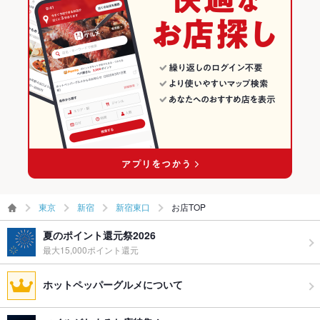
飲み放題
あり ：90分全55品お得な食べ放題プラン「得々食べ放題プラ
新宿 × 和風
東京 × 居酒屋
新宿東口の焼肉・ホルモンランキング
ン」2500円♪
食べ放題
あり ：90分全55品お得な食べ放題プラン「得々食べ放題プラ
新宿駅 × 居酒屋
東京 × 和風
ン」2500円♪
新宿駅 × 和風
お酒
カクテル充実、焼酎充実、日本酒充実、ワイン充実
お子様連れ
お子様連れOK ：家族で利用し易い半個室も御用意してありま
す！！お子様連れも安心して御利用頂ける仕様です☆
ウェディン
御予算に合わせたコースなど相談可。お気軽に問い合わせ下さ
グパーティ
い☆
ー二次会
東京
新宿
新宿東口
お店TOP
お祝い・サ
可
プライズ対
夏のポイント還元祭2026
応
最大15,000ポイント還元
備考
NET予約は24時間受け付け可能です！！
ホットペッパーグルメについて