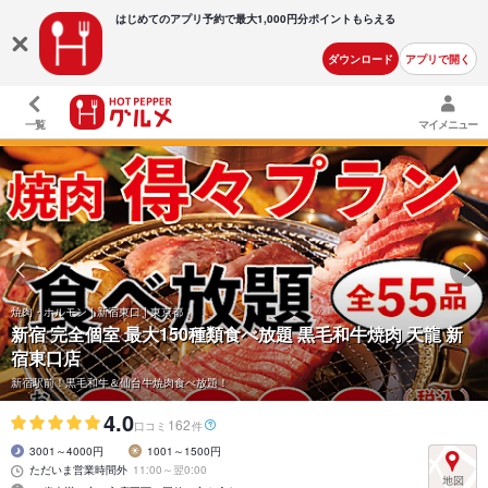
はじめてのアプリ予約で最大
1,000円分ポイントもらえる
ダウンロード
アプリで開く
一覧
マイメニュー
焼肉・ホルモン | 新宿東口 | 東京都
新宿 完全個室 最大150種類食べ放題 黒毛和牛焼肉 天龍 新
宿東口店
新宿駅前！黒毛和牛＆仙台牛焼肉食べ放題！
4.0
162
口コミ
件
3001～4000円
1001～1500円
ただいま営業時間外
11:00～翌0:00