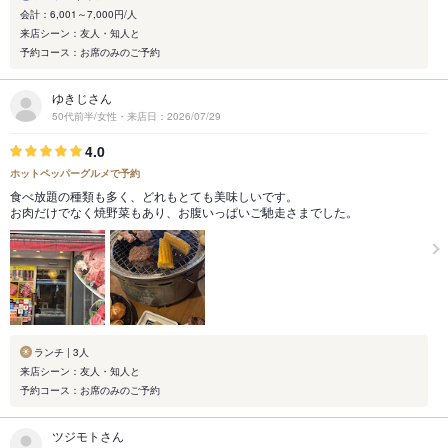
会計：6,001～7,000円/人
来店シーン：友人・知人と
予約コース：お席のみのご予約
ゆきじさん
50代前半/女性・来店日：2026/07/29
4.0
ホットペッパーグルメで予約
食べ放題の種類も多く、どれもとても美味しいです。
お肉だけでなく焼野菜もあり、お腹いっぱいご馳走さまでした。
ランチ | 3人
来店シーン：友人・知人と
予約コース：お席のみのご予約
ツジモトさん