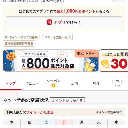
20歳未満の方は入店不可（同伴の方も含む）
1,000
はじめてのアプリ予約で
最大
円分ポイント
もらえる
アプリ
でひらく
ポイントプラス
対象店
スマート支払い可
適格請求書発行事業者
クーポン
口コミ
トップ
メニュー
店内
写真
5
162
ネット予約の空席状況
ポイントがつかえる
予約人数分の
ポイントがたまる
ポイント注意事項
木
金
土
日
月
火
水