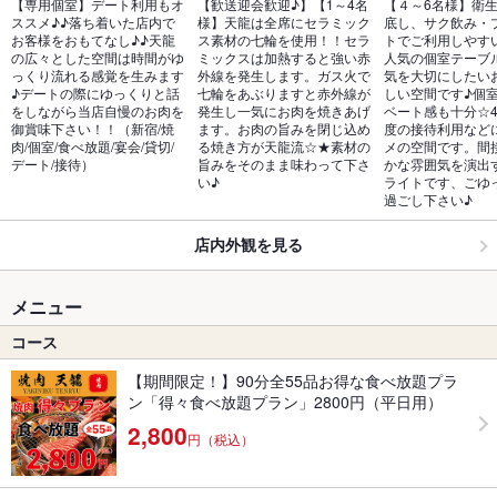
【専用個室】デート利用もオ
【歓送迎会歓迎♪】【1～4名
【４～6名様】衛
ススメ♪♪落ち着いた店内で
様】天龍は全席にセラミック
底し、サク飲み・
お客様をおもてなし♪♪天龍
ス素材の七輪を使用！！セラ
トでご利用しやす
の広々とした空間は時間がゆ
ミックスは加熱すると強い赤
人気の個室テーブ
っくり流れる感覚を生みます
外線を発生します。ガス火で
気を大切にしたい
♪デートの際にゆっくりと話
七輪をあぶりますと赤外線が
しい空間です♪個
をしながら当店自慢のお肉を
発生し一気にお肉を焼きあげ
ベート感も十分☆4
御賞味下さい！！（新宿/焼
ます。お肉の旨みを閉じ込め
度の接待利用など
肉/個室/食べ放題/宴会/貸切/
る焼き方が天龍流☆★素材の
メの空間です。間
デート/接待）
旨みをそのまま味わって下さ
かな雰囲気を演出
い♪
ライトです、ごゆ
過ごし下さい♪
店内外観を見る
メニュー
コース
【期間限定！】90分全55品お得な食べ放題プラ
ン「得々食べ放題プラン」2800円（平日用）
2,800
円（税込）