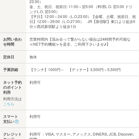
23:30）
金、土、祝日、祝前日: 11:00～翌5:00 （料理L.O. 翌3:00 ドリ
ンクL.O. 翌3:00）
【平日】12:00～24:00（L.O.23:00）【金曜、土曜、祝前日、祝
日】12:00～29:00（L.O.27:00） JR【新宿駅】東口より徒歩5
分☆西武新宿駅より徒歩1分
お問い合わ
営業時間内【混み合って繋がらない場合は24時間予約可能な
せ時間
≪NET予約機能≫を是非、ご利用下さいませ♪】
定休日
無休
予算詳細
【ランチ】1000円～ 【ディナー】3,500円～5,500円
ネット予約
利用可
のポイント
利用
利用方法は
こちら
スマート
利用可
支払い
クレジット
利用可 ：VISA､マスター､アメックス､DINERS､JCB､Discover､
銀聯