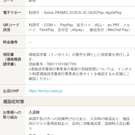
カード
電子マネー
利用可 ：Suica､PASMO､ICOCA､iD､QUICPay､ApplePay
QRコード
利用可 ：COIN＋、PayPay、楽天ペイ、d払い、au PAY、メル
決済
ペイ、FamiPay、支付宝（Alipay）、微信支付（WeChat Pay）
料金備考
－
領収書
適格請求書（インボイス）の要件を満たした領収書を発行しま
（適格簡易
す。
請求書）
登録番号：T8011101087703
※適格請求書発行事業者の最新の登録状態については、インボイ
ス制度適格請求書発行事業者公表サイトを確認するか店舗にご
確認ください。
お店のHP
https://tenryu.owst.jp/
感染症対策
お客様への
入店時
取り組み
体調不良の方への自粛呼びかけあり、入店時の検温あり、施設
内のマスク着用依頼あり、店内に消毒液設置、混雑時入店お断
り