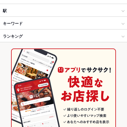
和風
白子
駅
鈴鹿 × 居酒屋
白子 × 居酒屋
白子駅
キーワード
鈴鹿 × 和風
白子 × 和風
千里駅
ランキング
からあげ
お茶漬け
ウインナー
天ぷら
レバー
つくね
鶏皮
餃子
デザート
白子駅 × 居酒屋
白子 × 和食
千代崎駅
三重のグルメランキング
白子駅 × 和風
白子 × 焼き鳥・鶏料理
三重の居酒屋ランキング
和食
三重
鈴鹿のグルメランキング
焼き鳥・鶏料理
三重 × 居酒屋
鈴鹿の居酒屋ランキング
鈴鹿 × 和食
三重 × 和風
白子のグルメランキング
鈴鹿 × 焼き鳥・鶏料理
三重 × 和食
白子の居酒屋ランキング
白子駅 × 和食
三重 × 焼き鳥・鶏料理