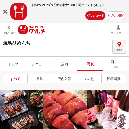
はじめてのアプリ予約で最大
1,000円分ポイントもらえる
ダウンロード
アプリで開く
お店TOP
マイメニュー
焼鳥ひめんち
口コミ
トップ
メニュー
店内
写真
109
すべて
料理
店内外観
その他
投稿写真