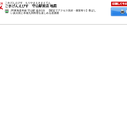
ごきげんえびす もりやまえきまえてん
ごきげんえびす 守山駅前店
地図
JR東海道本線 守山駅 徒歩1分 【駅近でアクセス良好・個室有り】香ばし
い炭火焼と本場九州料理を楽しめる居酒屋