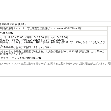
海道本線 守山駅 徒歩1分
守山市勝部１-１-１７ 守山駅前近江鉄道ビル cocotto MORIYAMA 2階
599-5455
日: 17:00～23:00 （料理L.O. 22:00 ドリンクL.O. 22:30）
 17:00～翌0:00 （料理L.O. 23:00 ドリンクL.O. 23:30）
帰りのちょい飲みも、お食事も、各種ご宴会にも最適な居酒屋。守山で飲むなら「ごきげんえび
へ。
会ご希望の際はお店までお問い合わせください。
のうまかもんを守山の居酒屋で味わえる。大人数の宴会もOK。※22時以降は状況により早めの
の可能性がございます
A､マスター､アメックス､DINERS､JCB
たメールアドレスへ当店の扱う各種サービスに関するご案内を送付させて頂く場合がございます。同