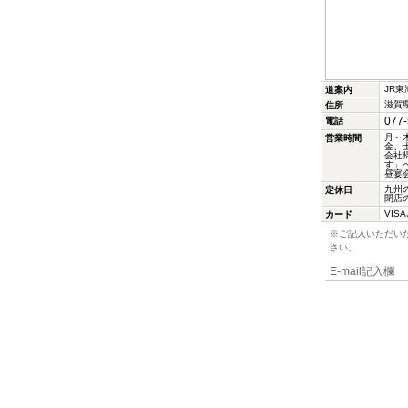
JR東
道案内
滋賀県
住所
077-
電話
月～木、
営業時間
金、土:
会社
す」
昼宴
九州
定休日
閉店
VIS
カード
※ご記入いただい
さい。
E-mail記入欄