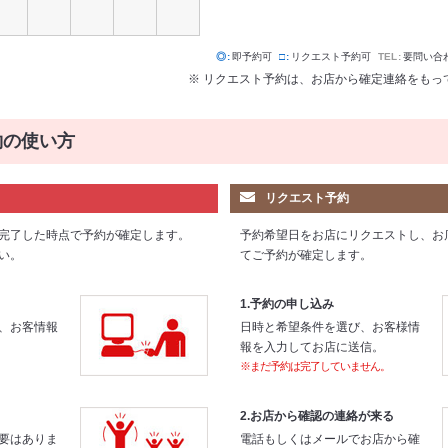
◎
即予約可
□
リクエスト予約可
TEL
要問い合
※ リクエスト予約は、お店から確定連絡をもっ
約の使い方
リクエスト予約
完了した時点で予約が確定します。
予約希望日をお店にリクエストし、お
い。
てご予約が確定します。
1.予約の申し込み
、お客情報
日時と希望条件を選び、お客様情
報を入力してお店に送信。
※まだ予約は完了していません。
2.お店から確認の連絡が来る
要はありま
電話もしくはメールでお店から確