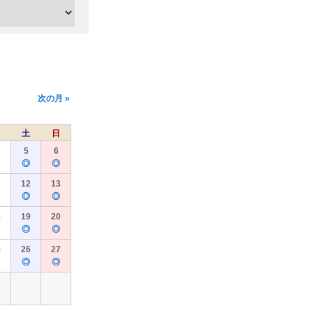
次の月 »
土
日
5
6
◎
◎
1
12
13
◎
◎
8
19
20
◎
◎
5
26
27
◎
◎