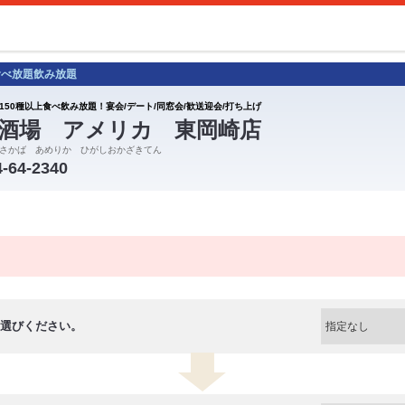
 食べ放題飲み放題
150種以上食べ飲み放題！宴会/デート/同窓会/歓送迎会/打ち上げ
酒場 アメリカ 東岡崎店
さかば あめりか ひがしおかざきてん
4-64-2340
選びください。