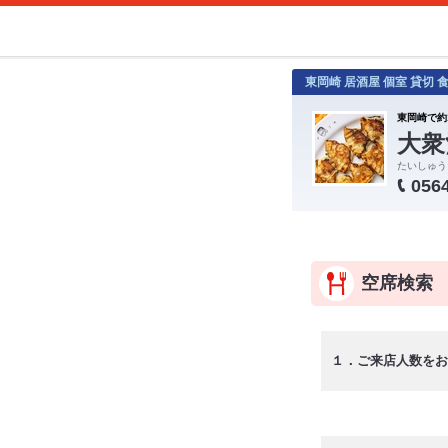
東岡崎 居酒屋 個室 貸切
東岡崎で約
大衆
たいしゅう
056
空席検索
１．ご来店人数をお