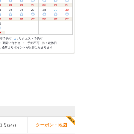
◎
◎
◎
◎
◎
◎
◎
4
25
26
27
28
29
30
◎
◎
◎
◎
◎
◎
◎
1
◎
即予約可
□
：リクエスト予約可
：要問い合わせ
×
：予約不可
休
：定休日
：通常よりポイントがお得にたまります
コミ
クーポン・地図
(
247
)