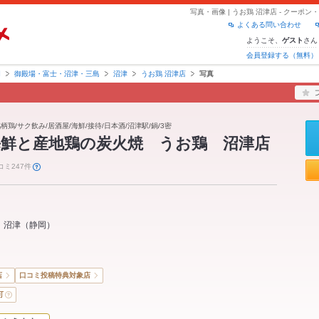
写真・画像 | うお鶏 沼津店 - クー
よくある問い合わせ
ようこそ、
さん
ゲスト
会員登録する（無料）
岡
御殿場・富士・沼津・三島
沼津
うお鶏 沼津店
写真
柄鶏/サク飲み/居酒屋/海鮮/接待/日本酒/沼津駅/鍋/3密
海鮮と産地鶏の炭火焼 うお鶏 沼津店
コミ247件
沼津
（
静岡
）
店
口コミ投稿特典対象店
可