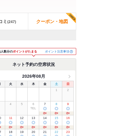
コミ
クーポン・地図
(
247
)
ポイント注意事項
約人数分の
ポイントがたまる
ネット予約の空席状況
2026年08月
月
火
水
木
金
土
日
1
2
3
4
5
6
7
8
9
TEL
◎
◎
◎
0
11
12
13
14
15
16
◎
◎
◎
◎
◎
◎
◎
7
18
19
20
21
22
23