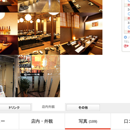
2
3
◎
：
TEL
ュー
店内・外観
写真
口
(109)