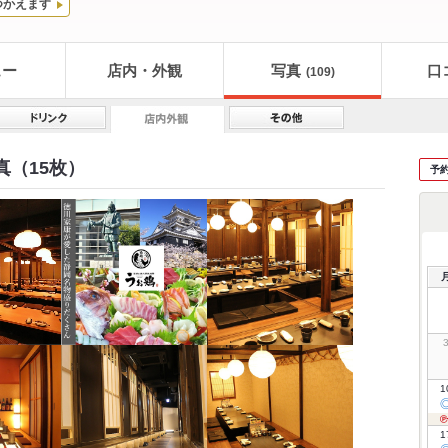
つかえます
ュー
店内・外観
写真
口
(109)
真（15枚）
予
1
1