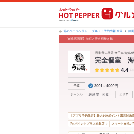
前のページへ戻る
グルメ・予約情報 全国
静
【創作居酒屋】海鮮と炭火網焼き鶏
沼津/飲み放題/女子会/海鮮/銘
完全個室 
4.4
口
3001～4000円
予算
居酒屋
和食
ジャンル
エリア
【アプリ予約限定】最大800ポイント還元対象
ポイントプラス対象店
スマート支払い