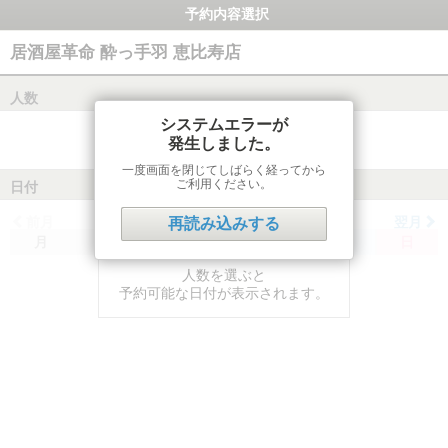
予約内容選択
居酒屋革命 酔っ手羽 恵比寿店
人数
システムエラーが
発生しました。
一度画面を閉じてしばらく経ってから
ご利用ください。
日付
前月
翌月
再読み込みする
月
火
水
木
金
土
日
人数を選ぶと
予約可能な日付が表示されます。