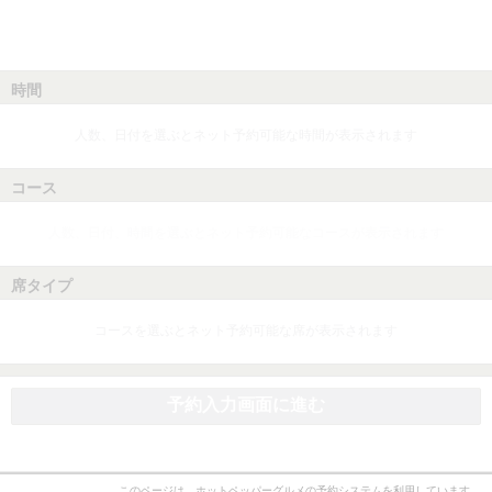
時間
人数、日付を選ぶとネット予約可能な時間が表示されます
コース
人数、日付、時間を選ぶとネット予約可能なコースが表示されます
席タイプ
コースを選ぶとネット予約可能な席が表示されます
予約入力画面に進む
このページは、ホットペッパーグルメの予約システムを利用しています。