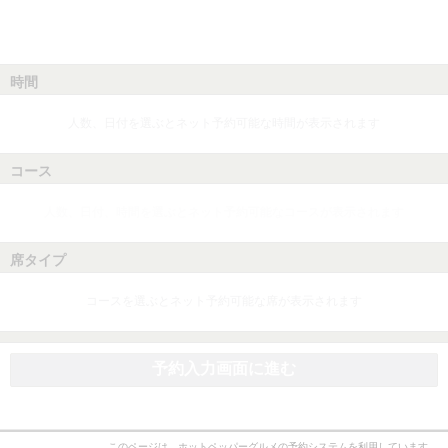
時間
人数、日付を選ぶとネット予約可能な時間が表示されます
コース
人数、日付、時間を選ぶとネット予約可能なコースが表示されます
席タイプ
コースを選ぶとネット予約可能な席が表示されます
予約入力画面に進む
このページは、ホットペッパーグルメの予約システムを利用しています。