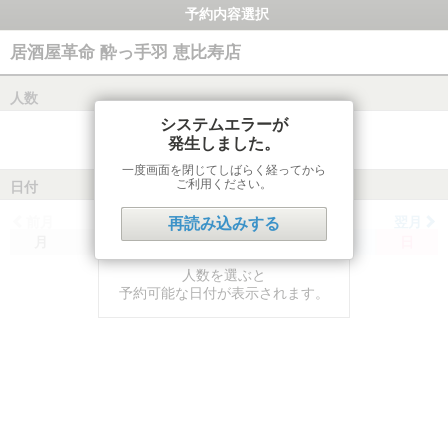
予約内容選択
居酒屋革命 酔っ手羽 恵比寿店
人数
システムエラーが
発生しました。
一度画面を閉じてしばらく経ってから
ご利用ください。
日付
前月
翌月
再読み込みする
月
火
水
木
金
土
日
人数を選ぶと
予約可能な日付が表示されます。