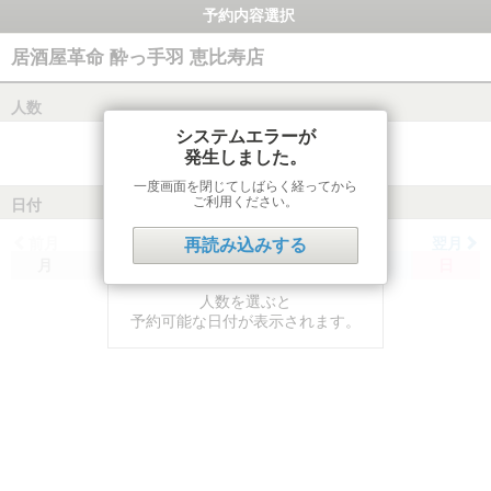
予約内容選択
居酒屋革命 酔っ手羽 恵比寿店
人数
システムエラーが
発生しました。
一度画面を閉じてしばらく経ってから
ご利用ください。
日付
前月
翌月
再読み込みする
月
火
水
木
金
土
日
人数を選ぶと
予約可能な日付が表示されます。