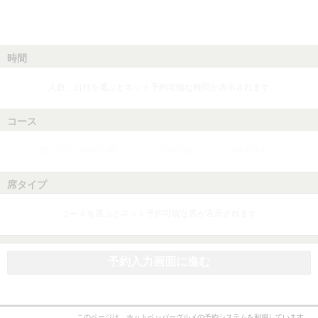
時間
人数、日付を選ぶとネット予約可能な時間が表示されます
コース
人数、日付、時間を選ぶとネット予約可能なコースが表示されます
席タイプ
コースを選ぶとネット予約可能な席が表示されます
予約入力画面に進む
このページは、ホットペッパーグルメの予約システムを利用しています。