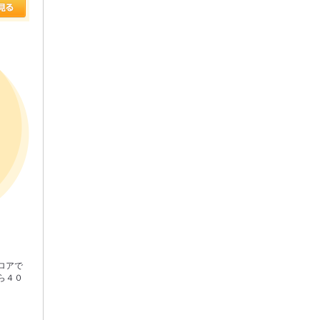
ロアで
ら４０