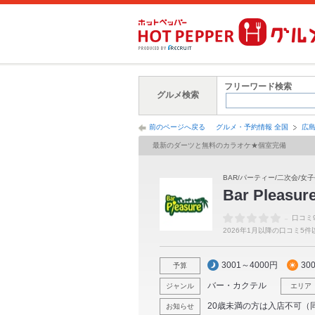
フリーワード検索
グルメ検索
前のページへ戻る
グルメ・予約情報 全国
広
最新のダーツと無料のカラオケ★個室完備
BAR/パーティー/二次会/女
Bar Pleasur
-
口コミ
2026年1月以降の口コミ5
3001～4000円
30
予算
バー・カクテル
ジャンル
エリア
20歳未満の方は入店不可（
お知らせ