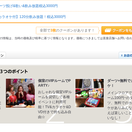
ーツ投げ&歌い&飲み放題税込3000円
ラオケ付】120分飲み放題！税込3000円
全部で
3枚
のクーポンがあります！
31以前の情報は、当時の価格及び税率に基づく情報となります。価格につきましては直接店舗へお問い合
個室のVIPルームでP
ダーツ+無料で
ARTY♪
ケ！
な
おしゃれな個室VIPル
。
メインフロアで
ームを貸切して各種
ーム100円~の
イベントに利用可
次
ツ、無料でのカ
能！TV&カラオケ&D
場
ケがありみんな
VD付きで持ち込み自
えば楽しいこと
由☆
いなし！