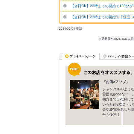
【当日OK】22時までの開始で120分ダ
【当日OK】22時までの開始で【個室+カ
2024/09/04 更新
※更新日が2021/3/
『お酒×アソブ』
ジャングルのよう
雰囲気goodなバー
朝方までOPENして
いるため2次会・3
会や終電を逃した
合も便利！