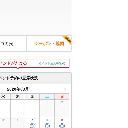
口コミ
クーポン・地図
(
9
)
イントがたまる
ポイント注意事項
ネット予約の空席状況
2026年08月
水
木
金
土
日
1
2
5
6
7
8
9
◎
◎
◎