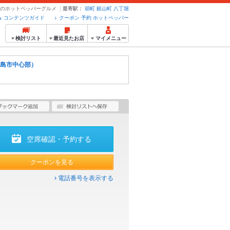
ン・予約のホットペッパーグルメ
最寄駅：
胡町
銀山町
八丁堀
コンテンツガイド
クーポン 予約 ホットペッパー
検討リスト
最近見たお店
マイメニュー
島市中心部）
空席確認・予約する
クーポンを見る
電話番号を表示する