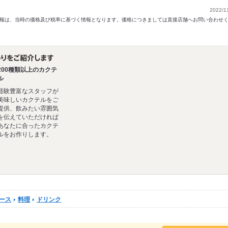
2022/1
以前の情報は、当時の価格及び税率に基づく情報となります。価格につきましては直接店舗へお問い合わせ
200種類以上のカクテ
ル
経験豊富なスタッフが
美味しいカクテルをご
提供、飲みたい雰囲気
を伝えていただければ
あなたに合ったカクテ
ルをお作りします。
ース
料理
ドリンク