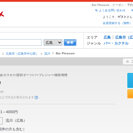
Bar Pleasure - クーポ
よくある問い合わせ
ようこそ、
さん
ゲスト
会員登録する（無料）
エリア
広島
広島市（広
ジャンル
バー・カクテル
Bar Pleasure
島
広島市（広島市中心部）
流川
子会/カラオケ/貸切/ダーツ/バープレジャー/個室/喫煙
e
9件
件以上で評点が表示されます
01～4000円
流川
（
広島
）
同伴の方も含む）