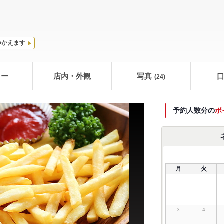
つかえます
ュー
店内・外観
写真
(24)
予約人数分の
ポ
月
火
3
4