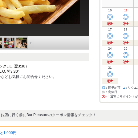
10
11
◎
◎
17
18
◎
◎
24
25
◎
◎
ンクL.O. 翌3:30）
31
.O. 翌3:30）
◎
せなどお気軽にお問合せください。
◎
：即予約可
□
：リクエ
休
：定休日
：通常よりポイントが
お店に行く前にBar Pleasureのクーポン情報をチェック！
1,000円