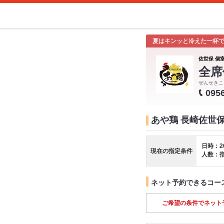
夏はキンッと冷えた一杯
佐世保 個室
全席
ぜんせきこ
095
あや鶏 長崎佐世
日時：2
現在の指定条件
人数：
ネット予約できるコー
ご希望の条件でネット