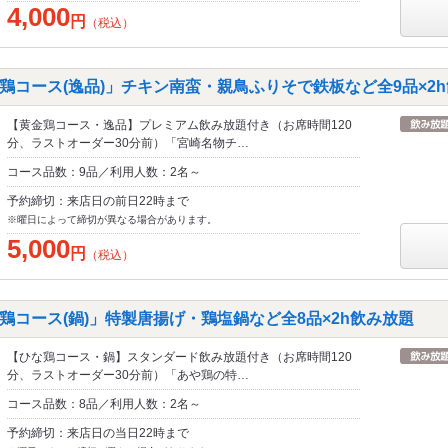
4,000
円
（税込）
鶏コース(逸品)」チキン南蛮・親鳥ふりそで鉄板など全9品×2
【黄金鶏コース・逸品】プレミアム飲み放題付き（お席時間120
分、ラストオーダー30分前）「宮崎名物チ…
コース品数：9品／利用人数：2名～
予約締切：来店日の前日22時まで
※曜日によって締切が異なる場合があります。
5,000
円
（税込）
鶏コース(鍋)」特製唐揚げ・鶏塩鍋など全8品×2h飲み放題
【ひな鶏コース・鍋】スタンダード飲み放題付き（お席時間120
分、ラストオーダー30分前）「あや鶏の特…
コース品数：8品／利用人数：2名～
予約締切：来店日の当日22時まで