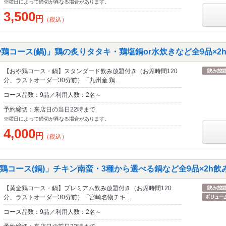
※曜日によって締切が異なる場合があります。
3,500
円
（税込）
や鶏コース(鍋)」鶏の炙りタタキ・鶏塩鍋or水炊きなど全9品×2
【おや鶏コース・鍋】スタンダード飲み放題付き（お席時間120
分、ラストオーダー30分前）「九州産 鶏…
コース品数：9品／利用人数：2名～
予約締切：来店日の当日22時まで
※曜日によって締切が異なる場合があります。
4,000
円
（税込）
鶏コース(鍋)」チキン南蛮・3種から選べる鍋など全9品×2h飲
【黄金鶏コース・鍋】プレミアム飲み放題付き（お席時間120
分、ラストオーダー30分前）「宮崎名物チキ…
コース品数：9品／利用人数：2名～