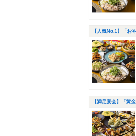
【人気No.1】「お
【満足宴会】「黄金