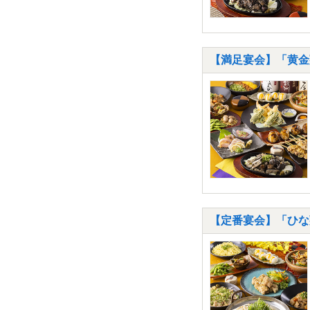
【満足宴会】「黄金
【定番宴会】「ひな