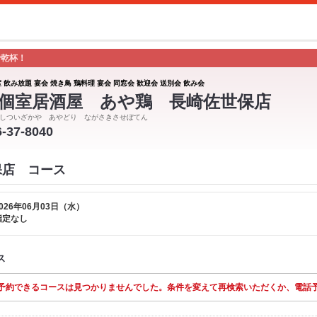
で乾杯！
 飲み放題 宴会 焼き鳥 鶏料理 宴会 同窓会 歓迎会 送別会 飲み会
個室居酒屋 あや鶏 長崎佐世保店
しついざかや あやどり ながさきさせぼてん
6-37-8040
保店 コース
026年06月03日（水）
指定なし
ス
予約できるコースは見つかりませんでした。条件を変えて再検索いただくか、電話