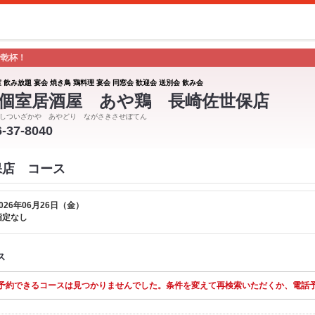
で乾杯！
 飲み放題 宴会 焼き鳥 鶏料理 宴会 同窓会 歓迎会 送別会 飲み会
個室居酒屋 あや鶏 長崎佐世保店
しついざかや あやどり ながさきさせぼてん
6-37-8040
保店 コース
026年06月26日（金）
指定なし
ス
予約できるコースは見つかりませんでした。条件を変えて再検索いただくか、電話