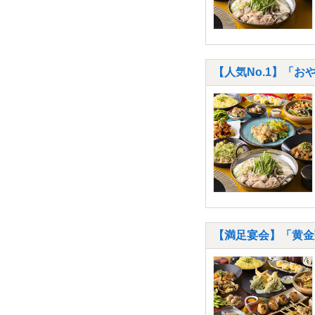
【人気No.1】「お
【満足宴会】「黄金