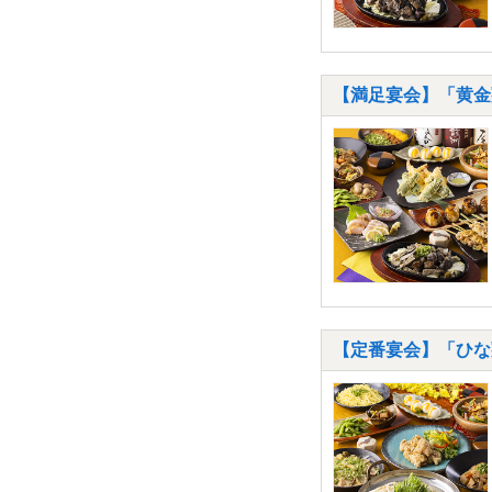
【満足宴会】「黄金
【定番宴会】「ひな