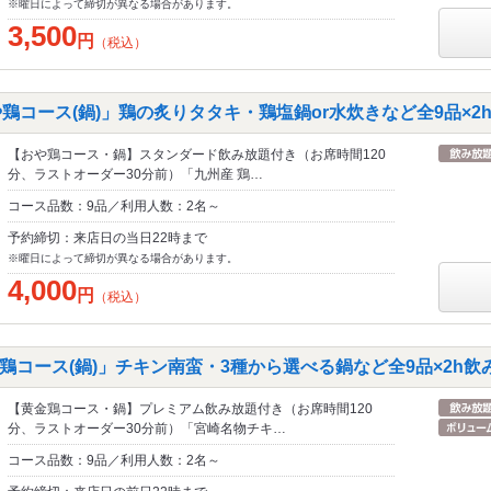
※曜日によって締切が異なる場合があります。
3,500
円
（税込）
や鶏コース(鍋)」鶏の炙りタタキ・鶏塩鍋or水炊きなど全9品×2
【おや鶏コース・鍋】スタンダード飲み放題付き（お席時間120
分、ラストオーダー30分前）「九州産 鶏…
コース品数：9品／利用人数：2名～
予約締切：来店日の当日22時まで
※曜日によって締切が異なる場合があります。
4,000
円
（税込）
鶏コース(鍋)」チキン南蛮・3種から選べる鍋など全9品×2h飲
【黄金鶏コース・鍋】プレミアム飲み放題付き（お席時間120
分、ラストオーダー30分前）「宮崎名物チキ…
コース品数：9品／利用人数：2名～