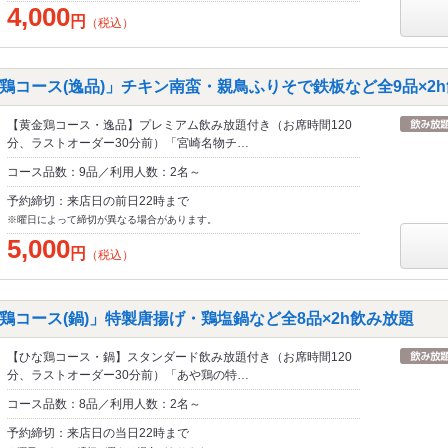
4,000
円
（税込）
鶏コース(逸品)」チキン南蛮・親鳥ふりそで鉄板など全9品×2
【黄金鶏コース・逸品】プレミアム飲み放題付き（お席時間120
分、ラストオーダー30分前）「宮崎名物チ…
コース品数：9品／利用人数：2名～
予約締切：来店日の前日22時まで
※曜日によって締切が異なる場合があります。
5,000
円
（税込）
鶏コース(鍋)」特製唐揚げ・鶏塩鍋など全8品×2h飲み放題
【ひな鶏コース・鍋】スタンダード飲み放題付き（お席時間120
分、ラストオーダー30分前）「あや鶏の特…
コース品数：8品／利用人数：2名～
予約締切：来店日の当日22時まで