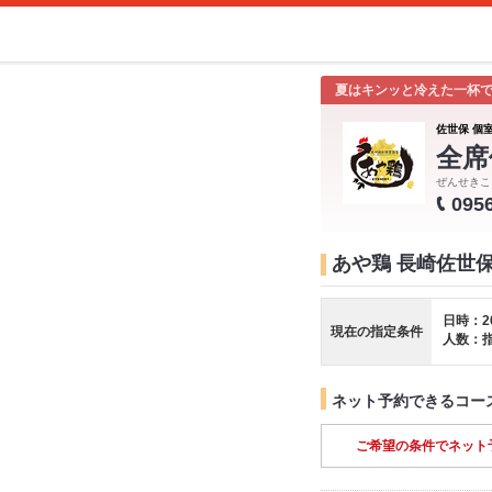
夏はキンッと冷えた一杯
佐世保 個室
全席
ぜんせきこ
095
あや鶏 長崎佐世
日時：2
現在の指定条件
人数：
ネット予約できるコー
ご希望の条件でネット