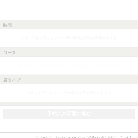
時間
人数、日付を選ぶとネット予約可能な時間が表示されます
コース
人数、日付、時間を選ぶとネット予約可能なコースが表示されます
席タイプ
コースを選ぶとネット予約可能な席が表示されます
予約入力画面に進む
このページは、ホットペッパーグルメの予約システムを利用しています。