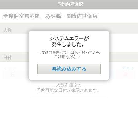
予約内容選択
全席個室居酒屋 あや鶏 長崎佐世保店
人数
システムエラーが
発生しました。
一度画面を閉じてしばらく経ってから
ご利用ください。
日付
前月
翌月
再読み込みする
月
火
水
木
金
土
日
人数を選ぶと
予約可能な日付が表示されます。