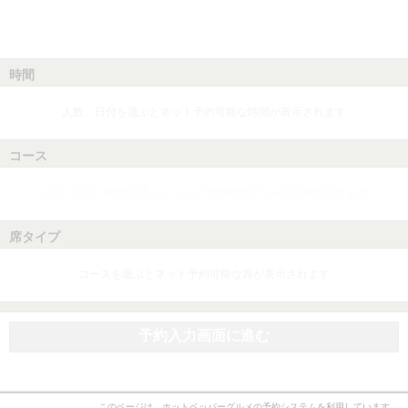
時間
人数、日付を選ぶとネット予約可能な時間が表示されます
コース
人数、日付、時間を選ぶとネット予約可能なコースが表示されます
席タイプ
コースを選ぶとネット予約可能な席が表示されます
予約入力画面に進む
このページは、ホットペッパーグルメの予約システムを利用しています。