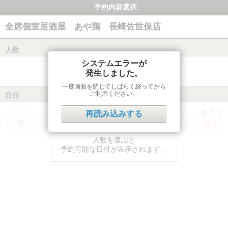
予約内容選択
全席個室居酒屋 あや鶏 長崎佐世保店
人数
システムエラーが
発生しました。
一度画面を閉じてしばらく経ってから
ご利用ください。
日付
前月
翌月
再読み込みする
月
火
水
木
金
土
日
人数を選ぶと
予約可能な日付が表示されます。