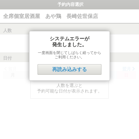
予約内容選択
全席個室居酒屋 あや鶏 長崎佐世保店
人数
システムエラーが
発生しました。
一度画面を閉じてしばらく経ってから
ご利用ください。
日付
前月
翌月
再読み込みする
月
火
水
木
金
土
日
人数を選ぶと
予約可能な日付が表示されます。