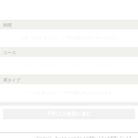
時間
人数、日付を選ぶとネット予約可能な時間が表示されます
コース
人数、日付、時間を選ぶとネット予約可能なコースが表示されます
席タイプ
コースを選ぶとネット予約可能な席が表示されます
予約入力画面に進む
このページは、ホットペッパーグルメの予約システムを利用しています。