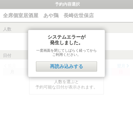
予約内容選択
全席個室居酒屋 あや鶏 長崎佐世保店
人数
システムエラーが
発生しました。
一度画面を閉じてしばらく経ってから
ご利用ください。
日付
前月
翌月
再読み込みする
月
火
水
木
金
土
日
人数を選ぶと
予約可能な日付が表示されます。