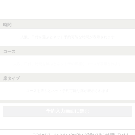
時間
人数、日付を選ぶとネット予約可能な時間が表示されます
コース
人数、日付、時間を選ぶとネット予約可能なコースが表示されます
席タイプ
コースを選ぶとネット予約可能な席が表示されます
予約入力画面に進む
このページは、ホットペッパーグルメの予約システムを利用しています。