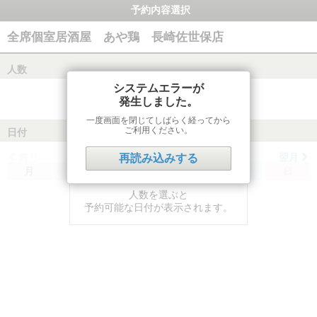
予約内容選択
全席個室居酒屋 あや鶏 長崎佐世保店
人数
システムエラーが
発生しました。
一度画面を閉じてしばらく経ってから
ご利用ください。
日付
前月
翌月
再読み込みする
月
火
水
木
金
土
日
人数を選ぶと
予約可能な日付が表示されます。