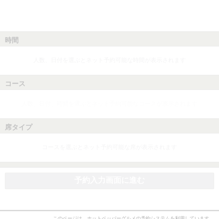
時間
人数、日付を選ぶとネット予約可能な時間が表示されます
コース
人数、日付、時間を選ぶとネット予約可能なコースが表示されます
席タイプ
コースを選ぶとネット予約可能な席が表示されます
予約入力画面に進む
このページは、ホットペッパーグルメの予約システムを利用しています。