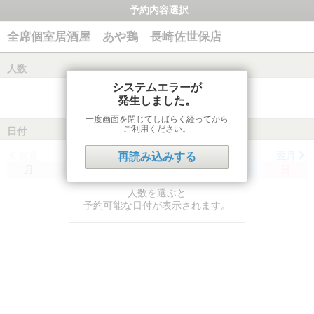
予約内容選択
全席個室居酒屋 あや鶏 長崎佐世保店
人数
システムエラーが
発生しました。
一度画面を閉じてしばらく経ってから
ご利用ください。
日付
前月
翌月
再読み込みする
月
火
水
木
金
土
日
人数を選ぶと
予約可能な日付が表示されます。