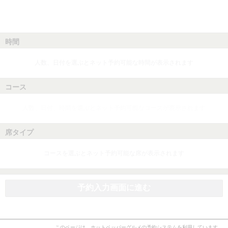
時間
人数、日付を選ぶとネット予約可能な時間が表示されます
コース
人数、日付、時間を選ぶとネット予約可能なコースが表示されます
席タイプ
コースを選ぶとネット予約可能な席が表示されます
予約入力画面に進む
このページは、ホットペッパーグルメの予約システムを利用しています。