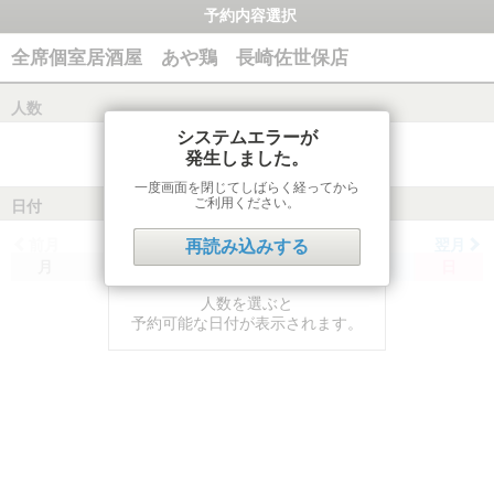
予約内容選択
全席個室居酒屋 あや鶏 長崎佐世保店
人数
システムエラーが
発生しました。
一度画面を閉じてしばらく経ってから
ご利用ください。
日付
前月
翌月
再読み込みする
月
火
水
木
金
土
日
人数を選ぶと
予約可能な日付が表示されます。