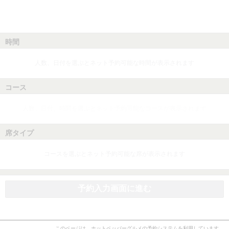
時間
人数、日付を選ぶとネット予約可能な時間が表示されます
コース
人数、日付、時間を選ぶとネット予約可能なコースが表示されます
席タイプ
コースを選ぶとネット予約可能な席が表示されます
予約入力画面に進む
このページは、ホットペッパーグルメの予約システムを利用しています。