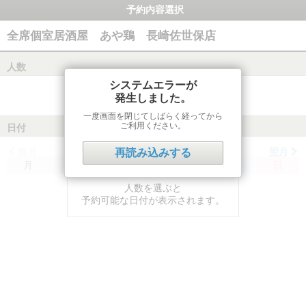
予約内容選択
全席個室居酒屋 あや鶏 長崎佐世保店
人数
システムエラーが
発生しました。
一度画面を閉じてしばらく経ってから
ご利用ください。
日付
前月
翌月
再読み込みする
月
火
水
木
金
土
日
人数を選ぶと
予約可能な日付が表示されます。