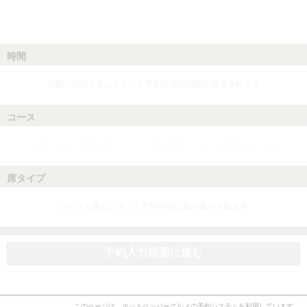
時間
人数、日付を選ぶとネット予約可能な時間が表示されます
コース
人数、日付、時間を選ぶとネット予約可能なコースが表示されます
席タイプ
コースを選ぶとネット予約可能な席が表示されます
予約入力画面に進む
このページは、ホットペッパーグルメの予約システムを利用しています。